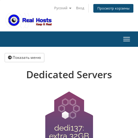
Русский
Вход
Просмотр корзины
Пере
Показать меню
Dedicated Servers
dedi137:
extra 32GB