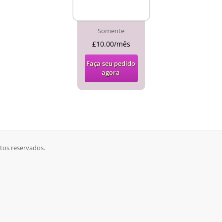
Somente
£10.00/mês
Faça seu pedido
agora
itos reservados.