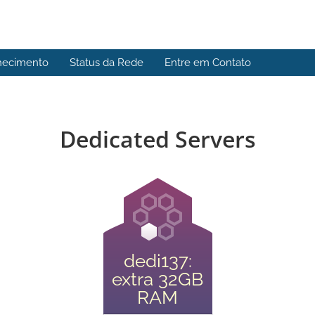
hecimento
Status da Rede
Entre em Contato
Dedicated Servers
dedi137:
extra 32GB
RAM