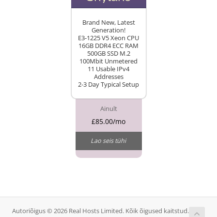
Brand New, Latest
Generation!
E3-1225 V5 Xeon CPU
16GB DDR4 ECC RAM
500GB SSD M.2
100Mbit Unmetered
11 Usable IPv4
Addresses
2-3 Day Typical Setup
Ainult
£85.00/mo
Lao seis tühi
Autoriõigus © 2026 Real Hosts Limited. Kõik õigused kaitstud.