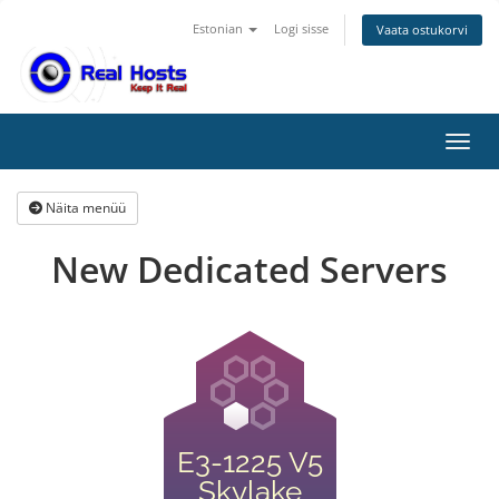
Estonian
Logi sisse
Vaata ostukorvi
Lülit
Näita menüü
New Dedicated Servers
E3-1225 V5
Skylake